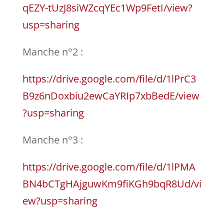
qEZY-tUzJ8siWZcqYEc1Wp9FetI/view?
usp=sharing
Manche n°2 :
https://drive.google.com/file/d/1lPrC3
B9z6nDoxbiu2ewCaYRIp7xbBedE/view
?usp=sharing
Manche n°3 :
https://drive.google.com/file/d/1lPMA
BN4bCTgHAjguwKm9fiKGh9bqR8Ud/vi
ew?usp=sharing