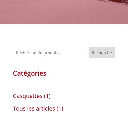
Recherche
Catégories
1
Casquettes
1
produit
1
Tous les articles
1
produit